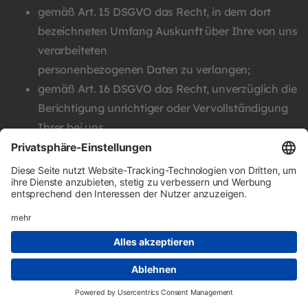
gemäß Art. 15 DSGVO das Recht, in dem dort
bezeichneten Umfang Auskunft über Ihre von uns
verarbeiteten
personenbezogenen Daten zu verlangen;
gemäß Art. 16 DSGVO das Recht, unverzüglich die
Berichtigung unrichtiger oder Vervollständigung
Ihrer bei uns
gespeicherten personenbezogenen Daten zu
verlangen;
gemäß Art. 17 DSGVO das Recht, die Löschung
Ihrer bei uns gespeicherten personenbezogenen
Daten zu verlangen,
soweit nicht die weitere Verarbeitung
zur Ausübung des Rechts auf freie
Meinungsäußerung und Information;
zur Erfüllung einer rechtlichen