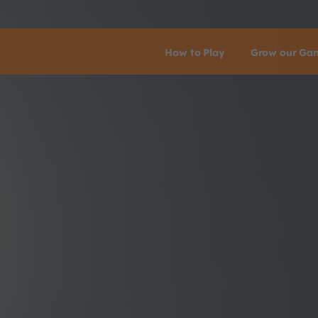
How to Play
Grow our Ga